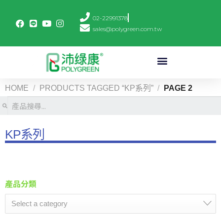
02-22991378
sales@polygreen.com.tw
HOME
/
PRODUCTS TAGGED “KP系列”
/
PAGE 2
KP系列
產品分類
Select a category