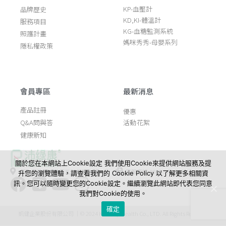
KP-血壓計
品牌歷史
KD,KI-體溫計
服務項目
KG-血糖監測系統
照護計畫
媽咪秀秀-母嬰系列
隱私權政策
會員專區
最新消息
產品註冊
優惠
Q&A問與答
活動花絮
健康新知
關於您在本網站上Cookie設定 我們使用Cookie來提供網站服務及提
新北市五股工業區五工五路56號
客服專線:0800-376-688
升您的瀏覽體驗，請查看我們的 Cookie Policy 以了解更多相關資
訊。您可以隨時變更您的Cookie設定。繼續瀏覽此網站即代表您同意
我們對Cookie的使用。
確定
凱健企業股份有限公司 ｜© 2024 K-Jump Health Co., LTD. All Rights Reserved.