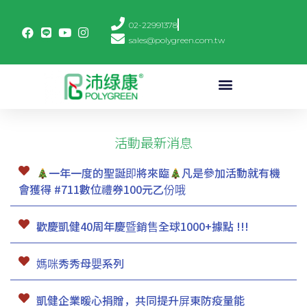
02-22991378
sales@polygreen.com.tw
活動最新消息
一年一度的聖誕即將來臨
凡是參加活動就有機
會獲得 #711數位禮券100元乙份哦
歡慶凱健40周年慶暨銷售全球1000+據點 !!!
媽咪秀秀母嬰系列
凱健企業暖心捐贈，共同提升屏東防疫量能