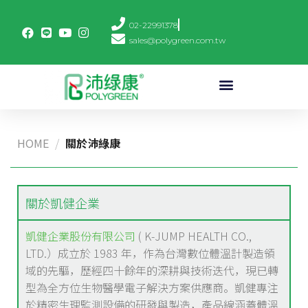
02-22991378
sales@polygreen.com.tw
HOME
/
關於沛綠康
關於凱健企業
凱健企業股份有限公司
( K-JUMP HEALTH CO.,
LTD.）成立於 1983 年，作為台灣數位體溫計製造領
域的先驅，歷經四十餘年的深耕與技術迭代，現已轉
型為全方位生物醫學電子解決方案供應商。凱健專注
於精密生理監測設備的研發與製造，產品線涵蓋體溫