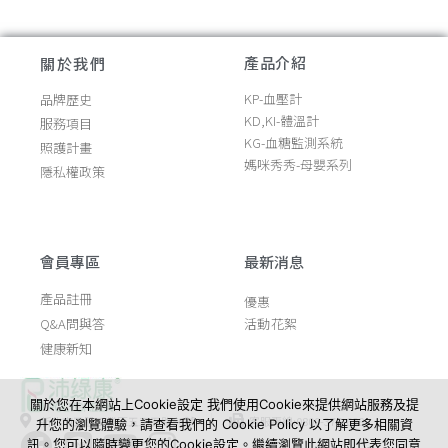
產品介紹
關於我們
KP-血壓計
品牌歷史
KD,KI-體溫計
服務項目
KG-血糖監測系統
照護計畫
媽咪秀秀-母嬰系列
隱私權政策
會員專區
最新消息
產品註冊
優惠
Q&A問與答
活動花絮
健康新知
關於您在本網站上Cookie設定 我們使用Cookie來提供網站服務及提
新北市五股工業區五工五路56號
客服專線:0800-376-688
升您的瀏覽體驗，請查看我們的 Cookie Policy 以了解更多相關資
訊。您可以隨時變更您的Cookie設定。繼續瀏覽此網站即代表您同意