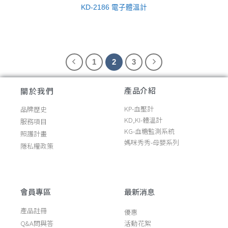
KD-2186 電子體溫計
1
2
3
產品介紹
關於我們
KP-血壓計
品牌歷史
KD,KI-體溫計
服務項目
KG-血糖監測系統
照護計畫
媽咪秀秀-母嬰系列
隱私權政策
會員專區
最新消息
產品註冊
優惠
Q&A問與答
活動花絮