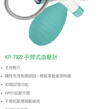
KP-7922 手臂式血壓計
手持輕巧
獨特充洩氣閥按鈕，輕鬆掌握量測時機
40組記憶功能
WHO血壓分類
不規則脈搏跳動偵測