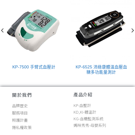
KP-6525 沛綠康體溫血壓血
KP-7500 手臂式血壓計
糖多功能量測計
產品介紹
關於我們
KP-血壓計
品牌歷史
KD,KI-體溫計
服務項目
KG-血糖監測系統
照護計畫
媽咪秀秀-母嬰系列
隱私權政策