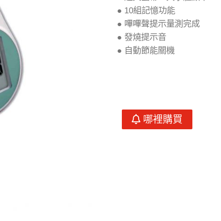
● 10組記憶功能
● 嗶嗶聲提示量測完成
● 發燒提示音
● 自動節能關機
哪裡購買