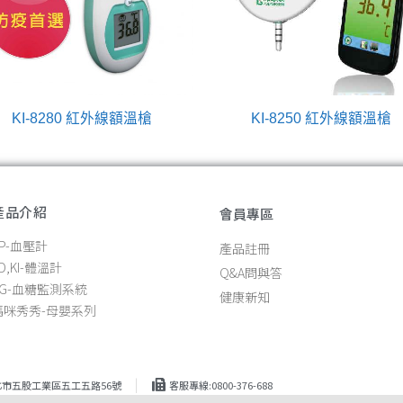
KI-8280 紅外線額溫槍
KI-8250 紅外線額溫槍
產品介紹
會員專區
KP-血壓計
產品註冊
D,KI-體溫計
Q&A問與答
KG-血糖監測系統
健康新知
媽咪秀秀-母嬰系列
北市五股工業區五工五路56號
客服專線:0800-376-688