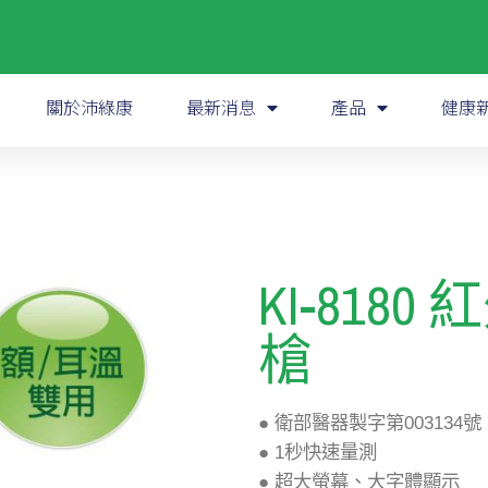
關於沛綠康
最新消息
產品
健康
)
KI-818
槍
● 衛部醫器製字第003134號
● 1秒快速量測
● 超大螢幕、大字體顯示