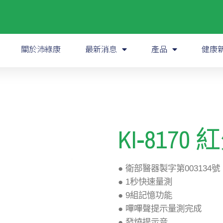
關於沛綠康
最新消息
產品
健康
)
KI-817
● 衛部醫器製字第003134號
● 1秒快速量測
● 9組記憶功能
● 嗶嗶聲提示量測完成
● 發燒提示音