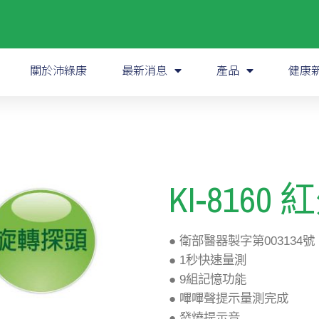
關於沛綠康
最新消息
產品
健康
)
KI-816
● 衛部醫器製字第003134號
● 1秒快速量測
● 9組記憶功能
● 嗶嗶聲提示量測完成
● 發燒提示音